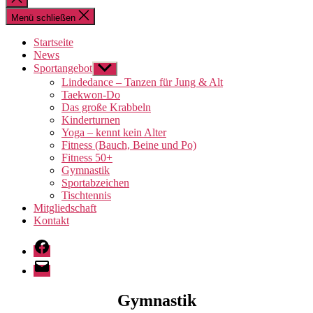
schließen
Menü schließen
Startseite
News
Sportangebot
Untermenü
anzeigen
Lindedance – Tanzen für Jung & Alt
Taekwon-Do
Das große Krabbeln
Kinderturnen
Yoga – kennt kein Alter
Fitness (Bauch, Beine und Po)
Fitness 50+
Gymnastik
Sportabzeichen
Tischtennis
Mitgliedschaft
Kontakt
Facebook
E-
Mail
Gymnastik